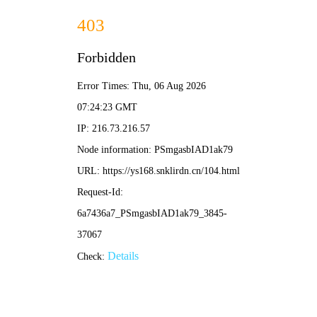
港剧网
观看记录
今日更新
80部视频
更新至 第2770集
爱·回家之开心速递2026-粤语
刘丹,单立文,汤盈盈,吕慧仪,罗乐林
更新至 第12集
正义女神
第20
第20
佘诗曼,谭耀文,陈炜,周嘉洛,许绍雄
卧底娇娃-粤语
卧底娇娃-国语
马贯东,张曦雯,陈滢,罗毓仪,黄子恒
马贯东,张曦雯,陈滢,罗毓仪,黄子恒
更多>>
香港电影